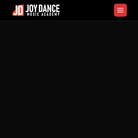
スクール紹介
ダンスクラス
ボーカルクラス
オーディション対策
東京・大阪校
韓国語 (KR) →